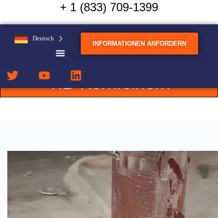
+ 1 (833) 709-1399
Aluminium-Guss:
Deutsch
Ultraschalltechnologie
INFORMATIONEN ANFORDERN
reduziert den Einsatz von
TiB-Kornfeinern