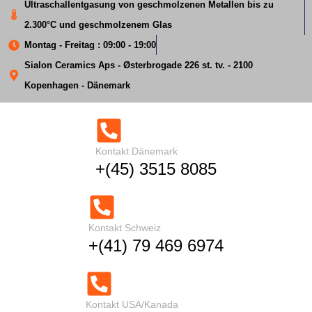
Ultraschallentgasung von geschmolzenen Metallen bis zu
2.300°C und geschmolzenem Glas
Montag - Freitag : 09:00 - 19:00
Sialon Ceramics Aps - Østerbrogade 226 st. tv. - 2100
Titan-Bor TiB
Kopenhagen - Dänemark
Kornverfeinerung in
geschmolzenem
Kontakt Dänemark
+(45) 3515 8085
Aluminium
Startseite
Titan-Bor TiB Kornverfeinerer
Kontakt Schweiz
+(41) 79 469 6974
Kontakt USA/Kanada