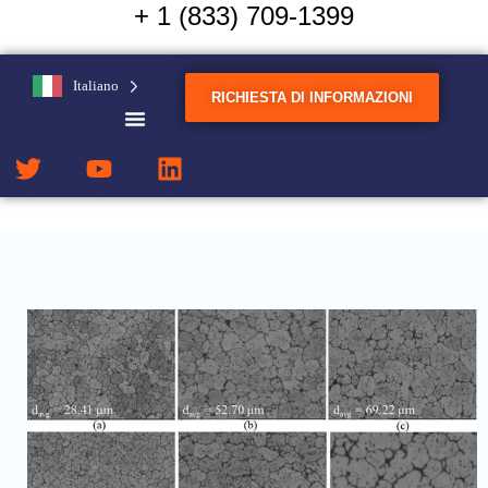
+ 1 (833) 709-1399
Creiamo nuove leghe di
Italiano
alluminio con proprietà di
RICHIESTA DI INFORMAZIONI
acciaio.