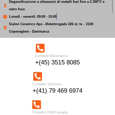
Degassificazione a ultrasuoni di metalli fusi fino a 2.300°C e
vetro fuso
Lunedì - venerdì: 09:00 - 19:00
Sialon Ceramics Aps - Østerbrogade 226 st. tv. - 2100
Copenaghen - Danimarca
Micro-legamento ad
Contatto Danimarca
+(45) 3515 8085
ultrasuoni dell'alluminio
Casa
Micro-legamento ad ultrasuoni dell'alluminio
Contatto Svizzera
+(41) 79 469 6974
Contatto USA/Canada