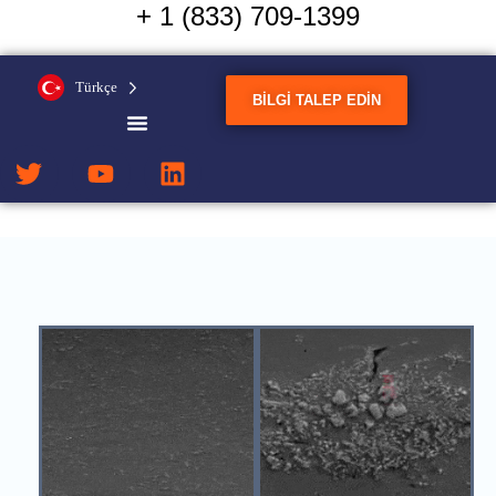
+ 1 (833) 709-1399
Titanyum Bor olmadan
Türkçe
endüstriyel ultrasonik tahıl
BILGI TALEP EDIN
arıtma teknolojisi (TiB2)