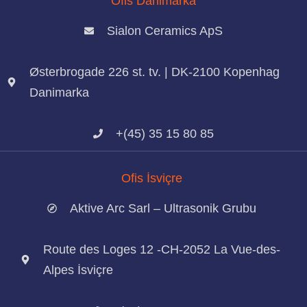
Ofis Danimarka
Sialon Ceramics ApS
Østerbrogade 226 st. tv. | DK-2100 Kopenhag
Danimarka
+(45) 35 15 80 85
Ofis İsviçre
Aktive Arc Sarl – Ultrasonik Grubu
Route des Loges 12 -CH-2052 La Vue-des-
Alpes İsviçre