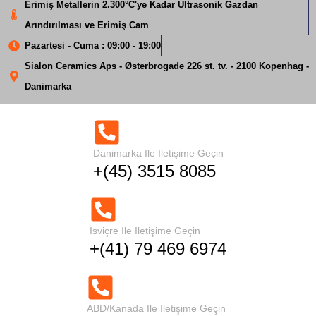
Erimiş Metallerin 2.300°C'ye Kadar Ultrasonik Gazdan
Arındırılması ve Erimiş Cam
Pazartesi - Cuma : 09:00 - 19:00
Sialon Ceramics Aps - Østerbrogade 226 st. tv. - 2100 Kopenhag -
Danimarka
Alüminyum
alaşımlarında ultrasonik
Danimarka Ile Iletişime Geçin
+(45) 3515 8085
tahıl arıtma
Ev
Alüminyum alaşımlarında ultrasonik tahıl arıtma
İsviçre Ile Iletişime Geçin
+(41) 79 469 6974
ABD/Kanada Ile Iletişime Geçin