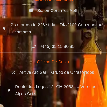
Oficina De Dinamarca
Sialon Ceramics ApS
Østerbrogade 226 st. tv. | DK-2100 Copenhague
Dinamarca
+(45) 35 15 80 85
Oficina De Suiza
Aktive Arc Sarl - Grupo de Ultrasonidos
Route des Loges 12 -CH-2052 La Vue-des-
Alpes Suiza