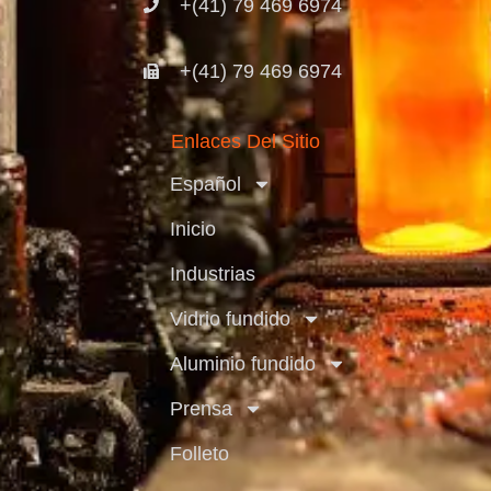
+(41) 79 469 6974
+(41) 79 469 6974
Enlaces Del Sitio
Español
Inicio
Industrias
Vidrio fundido
Aluminio fundido
Prensa
Folleto