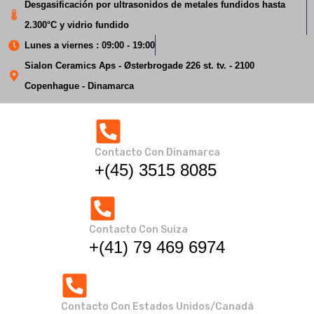
Desgasificación por ultrasonidos de metales fundidos hasta
2.300°C y vidrio fundido
Lunes a viernes : 09:00 - 19:00
Sialon Ceramics Aps - Østerbrogade 226 st. tv. - 2100
Copenhague - Dinamarca
Desgasificación por
ultrasonidos del
Contacto Con Dinamarca
aluminio fundido
+(45) 3515 8085
Inicio
Desgasificación por ultrasonidos del aluminio fundido
Contacto Con Suiza
+(41) 79 469 6974
Contacto Con Estados Unidos/Canadá