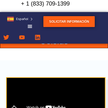
+ 1 (833) 709-1399
Zinc, magnesio, cobre,
Español
latón, bronce y aleaciones
SOLICITAR INFORMACIÓN
ferrosas hasta 1.800°
Celsius