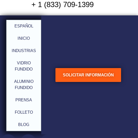
+ 1 (833) 709-1399
Doblamos el tamaño de la
ESPAÑOL
burbuja y reducimos la
temperatura (Ley de
INICIO
Stoke)
INDUSTRIAS
VIDRIO
FUNDIDO
SOLICITAR INFORMACIÓN
ALUMINIO
FUNDIDO
PRENSA
FOLLETO
BLOG