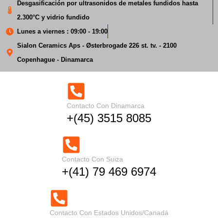
Desgasificación por ultrasonidos de metales fundidos hasta
2.300°C y vidrio fundido
Lunes a viernes : 09:00 - 19:00
Sialon Ceramics Aps - Østerbrogade 226 st. tv. - 2100
Copenhague - Dinamarca
Ahorro de energía en el
Contacto Con Dinamarca
+(45) 3515 8085
vidrio fundido
Inicio
Ahorro de energía en el vidrio fundido
Contacto Con Suiza
+(41) 79 469 6974
Contacto Con Estados Unidos/Canadá