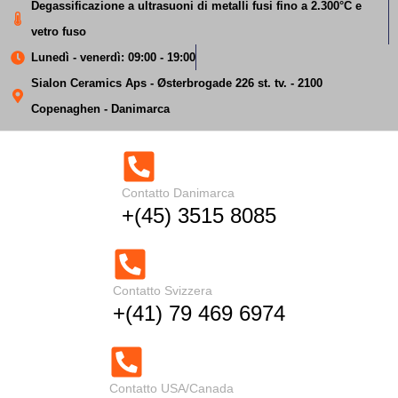
Degassificazione a ultrasuoni di metalli fusi fino a 2.300°C e
vetro fuso
Lunedì - venerdì: 09:00 - 19:00
Sialon Ceramics Aps - Østerbrogade 226 st. tv. - 2100
Copenaghen - Danimarca
Degasaggio a ultrasuoni
Contatto Danimarca
+(45) 3515 8085
dell'alluminio fuso
Casa
Degasaggio ultrasonico dell'alluminio fuso
Contatto Svizzera
+(41) 79 469 6974
Contatto USA/Canada