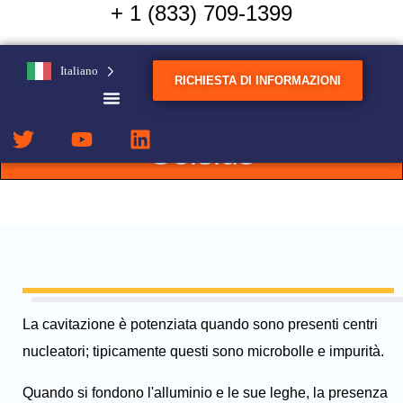
+ 1 (833) 709-1399
Zinco, magnesio, rame,
Italiano
ottone, bronzo e leghe
RICHIESTA DI INFORMAZIONI
ferrose fino a 1.800°
Celsius
La cavitazione è potenziata quando sono presenti centri
nucleatori; tipicamente questi sono microbolle e impurità.
Quando si fondono l'alluminio e le sue leghe, la presenza