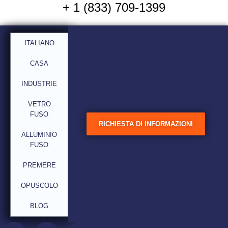
+ 1 (833) 709-1399
Raddoppiamo la
ITALIANO
dimensione della bolla e
riduciamo la temperatura
CASA
(legge di Stoke)
INDUSTRIE
VETRO
FUSO
RICHIESTA DI INFORMAZIONI
ALLUMINIO
FUSO
PREMERE
OPUSCOLO
BLOG