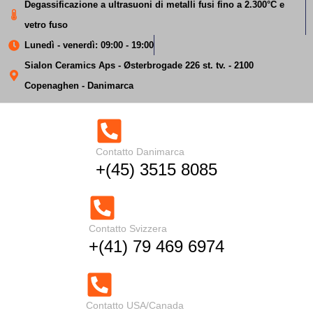
Degassificazione a ultrasuoni di metalli fusi fino a 2.300°C e
vetro fuso
Lunedì - venerdì: 09:00 - 19:00
Sialon Ceramics Aps - Østerbrogade 226 st. tv. - 2100
Copenaghen - Danimarca
Risparmio energetico
Contatto Danimarca
+(45) 3515 8085
del vetro fuso
Casa
Risparmio energetico del vetro fuso
Contatto Svizzera
+(41) 79 469 6974
Contatto USA/Canada