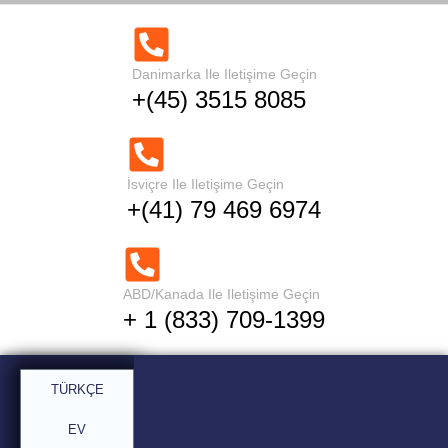
Alüminyum.
Ev
Blog
Danimarka Ile Iletişime Geçin
+(45) 3515 8085
İsviçre Ile Iletişime Geçin
+(41) 79 469 6974
ABD/Kanada Ile Iletişime Geçin
+ 1 (833) 709-1399
Mikro ayrım olmadan
TÜRKÇE
kütük ve plakalarla
sonuçlanan kartem içi
EV