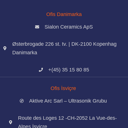
Ofis Danimarka
Sialon Ceramics ApS
Østerbrogade 226 st. tv. | DK-2100 Kopenhag
Danimarka
+(45) 35 15 80 85
Ofis İsviçre
Aktive Arc Sarl – Ultrasonik Grubu
Route des Loges 12 -CH-2052 La Vue-des-
Alpes İsviçre