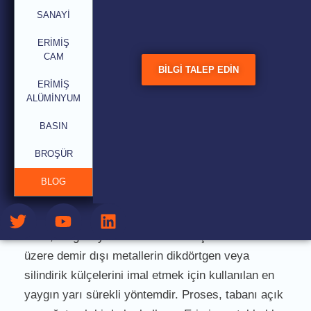
tedavi hakkında makale.
SANAYI
ERIMIŞ
CAM
BILGI TALEP EDIN
ERIMIŞ
ALÜMINYUM
BASIN
Sanatçı: Nico van Dongen MBA
BROŞÜR
Ultrasonik Tane İnceltme:
BLOG
Doğrudan soğutma dökümü
, başta alüminyum,
bakır, magnezyum metaller ve alaşımlar olmak
üzere demir dışı metallerin dikdörtgen veya
silindirik külçelerini imal etmek için kullanılan en
yaygın yarı sürekli yöntemdir. Proses, tabanı açık