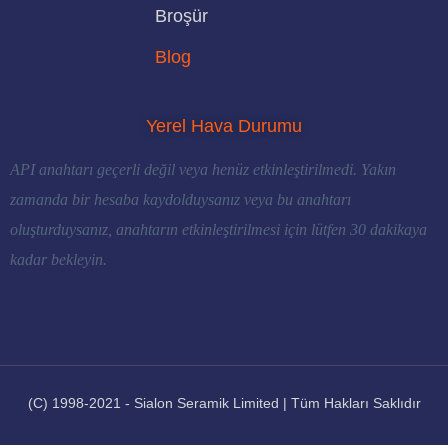
Broşür
Blog
Yerel Hava Durumu
API anahtarı geçerli değil veya henüz etkinleştirilmedi. Yakın
zamanda bir hesaba kaydolduysanız veya bu anahtarı
oluşturduysanız, anahtarın etkinleştirilmesi için lütfen 30 dakikaya
kadar bekleyin.
(C) 1998-2021 - Sialon Seramik Limited | Tüm Hakları Saklıdır