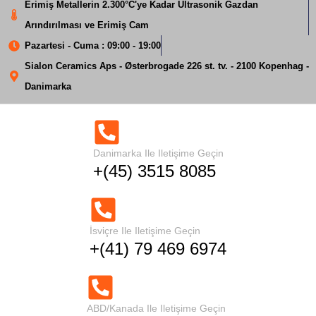
Erimiş Metallerin 2.300°C'ye Kadar Ultrasonik Gazdan
Arındırılması ve Erimiş Cam
Pazartesi - Cuma : 09:00 - 19:00
Sialon Ceramics Aps - Østerbrogade 226 st. tv. - 2100 Kopenhag -
Danimarka
Erimiş Alüminyumda
Titanyum Bor TiB Tane
Danimarka Ile Iletişime Geçin
+(45) 3515 8085
Arıtıcı
Ev
Titanyum Bor TiB Tahıl Arıtıcı
İsviçre Ile Iletişime Geçin
+(41) 79 469 6974
ABD/Kanada Ile Iletişime Geçin