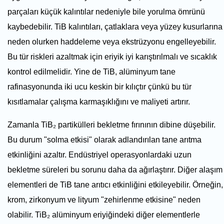
parçaları küçük kalıntılar nedeniyle bile yorulma ömrünü
kaybedebilir. TiB kalıntıları, çatlaklara veya yüzey kusurlarına
neden olurken haddeleme veya ekstrüzyonu engelleyebilir.
Bu tür riskleri azaltmak için eriyik iyi karıştırılmalı ve sıcaklık
kontrol edilmelidir. Yine de TiB, alüminyum tane
rafinasyonunda iki ucu keskin bir kılıçtır çünkü bu tür
kısıtlamalar çalışma karmaşıklığını ve maliyeti artırır.
Zamanla TiB₂ partikülleri bekletme fırınının dibine düşebilir.
Bu durum "solma etkisi" olarak adlandırılan tane arıtma
etkinliğini azaltır. Endüstriyel operasyonlardaki uzun
bekletme süreleri bu sorunu daha da ağırlaştırır. Diğer alaşım
elementleri de TiB tane arıtıcı etkinliğini etkileyebilir. Örneğin,
krom, zirkonyum ve lityum "zehirlenme etkisine" neden
olabilir. TiB₂ alüminyum eriyiğindeki diğer elementlerle