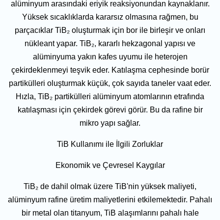
alüminyum arasındaki eriyik reaksiyonundan kaynaklanır.
Yüksek sıcaklıklarda kararsız olmasına rağmen, bu
parçacıklar TiB₂ oluşturmak için bor ile birleşir ve onları
nükleant yapar. TiB₂, kararlı hekzagonal yapısı ve
alüminyuma yakın kafes uyumu ile heterojen
çekirdeklenmeyi teşvik eder. Katılaşma cephesinde borür
partikülleri oluşturmak küçük, çok sayıda taneler vaat eder.
Hızla, TiB₂ partikülleri alüminyum atomlarının etrafında
katılaşması için çekirdek görevi görür. Bu da rafine bir
mikro yapı sağlar.
TiB Kullanımı ile İlgili Zorluklar
Ekonomik ve Çevresel Kaygılar
TiB₂ de dahil olmak üzere TiB'nin yüksek maliyeti,
alüminyum rafine üretim maliyetlerini etkilemektedir. Pahalı
bir metal olan titanyum, TiB alaşımlarını pahalı hale