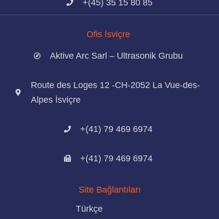
+(45) 35 15 80 85
Ofis İsviçre
Aktive Arc Sarl – Ultrasonik Grubu
Route des Loges 12 -CH-2052 La Vue-des-
Alpes İsviçre
+(41) 79 469 6974
+(41) 79 469 6974
Site Bağlantıları
Türkçe