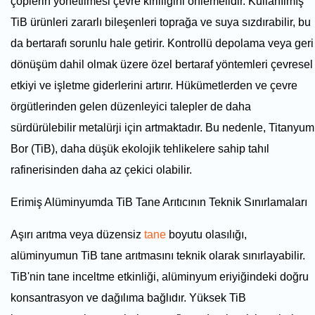
çöplerin yönetilmesi çevre kirliliğini önlemelidir. Kullanılmış
TiB ürünleri zararlı bileşenleri toprağa ve suya sızdırabilir, bu
da bertarafı sorunlu hale getirir. Kontrollü depolama veya geri
dönüşüm dahil olmak üzere özel bertaraf yöntemleri çevresel
etkiyi ve işletme giderlerini artırır. Hükümetlerden ve çevre
örgütlerinden gelen düzenleyici talepler de daha
sürdürülebilir metalürji için artmaktadır. Bu nedenle, Titanyum
Bor (TiB), daha düşük ekolojik tehlikelere sahip tahıl
rafinerisinden daha az çekici olabilir.
Erimiş Alüminyumda TiB Tane Arıtıcının Teknik Sınırlamaları
Aşırı arıtma veya düzensiz
tane
boyutu olasılığı,
alüminyumun TiB tane arıtmasını teknik olarak sınırlayabilir.
TiB'nin tane inceltme etkinliği, alüminyum eriyiğindeki doğru
konsantrasyon ve dağılıma bağlıdır. Yüksek TiB