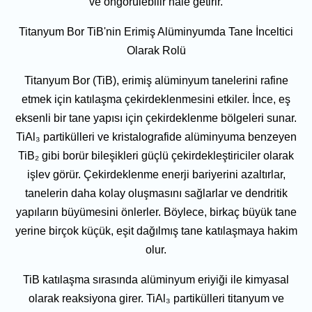
ve öngörülebilir hale getirir.
Titanyum Bor TiB'nin Erimiş Alüminyumda Tane İnceltici
Olarak Rolü
Titanyum Bor (TiB), erimiş alüminyum tanelerini rafine
etmek için katılaşma çekirdeklenmesini etkiler. İnce, eş
eksenli bir tane yapısı için çekirdeklenme bölgeleri sunar.
TiAl₃ partikülleri ve kristalografide alüminyuma benzeyen
TiB₂ gibi borür bileşikleri güçlü çekirdekleştiriciler olarak
işlev görür. Çekirdeklenme enerji bariyerini azaltırlar,
tanelerin daha kolay oluşmasını sağlarlar ve dendritik
yapıların büyümesini önlerler. Böylece, birkaç büyük tane
yerine birçok küçük, eşit dağılmış tane katılaşmaya hakim
olur.
TiB katılaşma sırasında alüminyum eriyiği ile kimyasal
olarak reaksiyona girer. TiAl₃ partikülleri titanyum ve