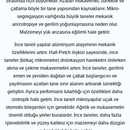
sırasında hızlı büyümedir. Azalan mukavemet, süneklik ve
çatlama böyle bir tane yapısından kaynaklanır. Mikro-
segregasyon varlığında büyük taneler mekanik
anizotropiye ve gerilim yoğunlaşmasına neden olur.
Malzemeyi yük arızasına eğilimli hale getirir.
İnce taneli yapılar alüminyum alaşımının mekanik
özelliklerini artırır. Hall-Petch ilişkisi sayesinde, ince
taneler (birkaç mikrometre) dislokasyon hareketini önlerken
akma ve çekme mukavemetini artırır. İnce taneler, gerilimi
emen ve yeniden dağıtan ve çatlak başlangıcını ve
yayılmasını azaltan tane sınır alanını artırarak sünekliği
geliştirir. Ayrıca performans tutarlılığı için özellikleri daha
izotropik hale getirir. İnce taneli mikroyapılar uçak ve
otomotiv bileşenleri için gereklidir. Ağırlık ve mukavemetin
önemli olduğu yerler buralardır. İnce taneler, daha fazla
işlenebilirlik ve yüzey kalitesi için malzemeyi daha düzgün