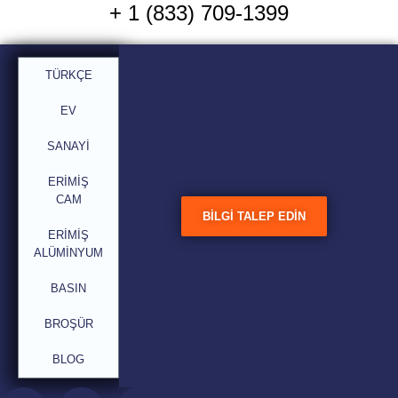
+ 1 (833) 709-1399
Titanyum Bor olmadan
TÜRKÇE
endüstriyel ultrasonik tahıl
arıtma teknolojisi (TiB2)
EV
SANAYI
ERIMIŞ
CAM
BILGI TALEP EDIN
ERIMIŞ
ALÜMINYUM
BASIN
BROŞÜR
BLOG