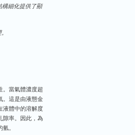
結構細化提供了顯
理。
性。當氣體濃度超
氣。這是由液態金
在液體中的溶解度
孔隙率。因此，為
的氫。