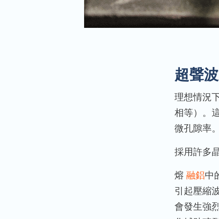
超聲波
理想情況
相等）。
微孔隙率
採用許多
熔
融鋁
中
引起壓縮
會發生強