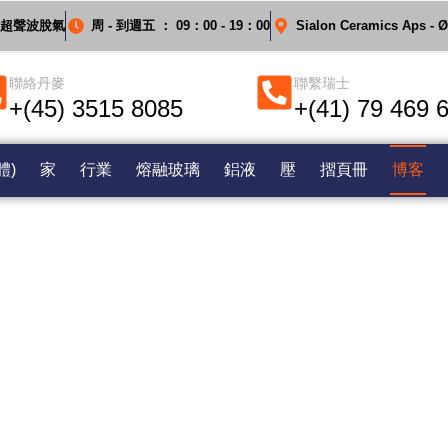
璃的超聲波脫氣
周 - 到週五 ： 09：00 - 19：00
Sialon Ceramics Aps - 
聯絡丹麥
聯繫瑞士
+(45) 3515 8085
+(41) 79 469 
體)
家
行業
熔融玻璃
鋁液
壓
摺頁冊
博客