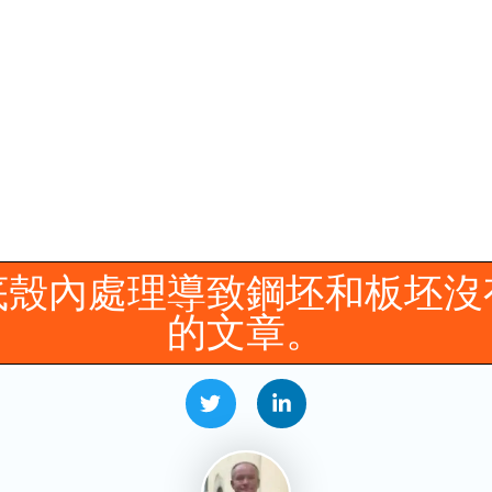
造機中熔融鋁的超聲
底殼內處理導致鋼坯和板坯沒
的文章。