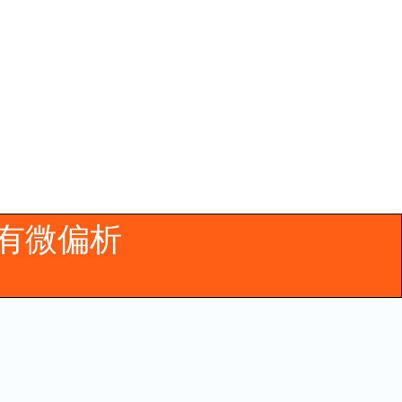
波晶粒細化。
有微偏析