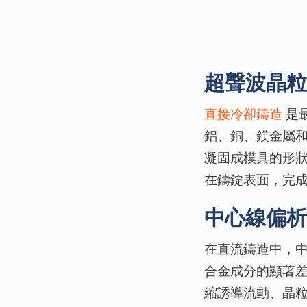
超聲波晶粒
直接冷卻鑄造
是
鋁、銅、鎂金屬
凝固成模具的形
在鑄錠表面，完
中心線偏析
在直流鑄造中，
合金成分的顯著
縮誘導流動、晶