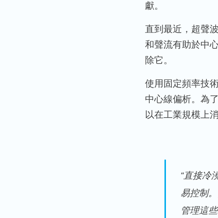
獻。
直到最近，超聲
和聲流有助於中
除它。
使用固定頻率技
中心線偏析。為
以在工業規模上
“直接冷
易控制。
管理這些