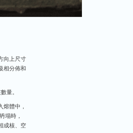
方向上尺寸
級相分佈和
核數量。
引入熔體中，
坍塌時，
相成核、空