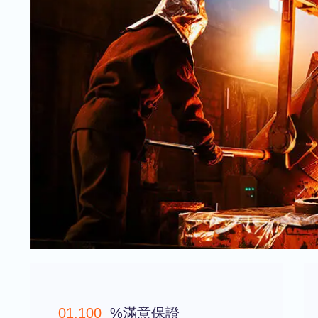
01.100
%滿意保證