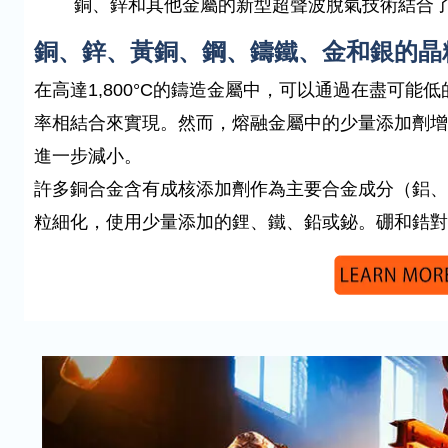
銅、鋅和其他金屬的新型超聲波脫氣技術結合
銅、鋅、黃銅、鋼、鑄鐵、金和銀的晶
在高達1,800°C的鑄造金屬中，可以通過在盡可
率相結合來實現。然而，熔融金屬中的少量添加劑增
進一步減小。
許多銅合金含有成核添加劑作為主要合金成分（鋁、
粒細化，使用少量添加的鋰、鐵、鉛或鉍。硼和鋯對