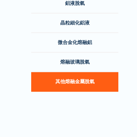
鋁液脫氣
晶粒細化鋁液
微合金化熔融鋁
熔融玻璃脫氣
其他熔融金屬脫氣