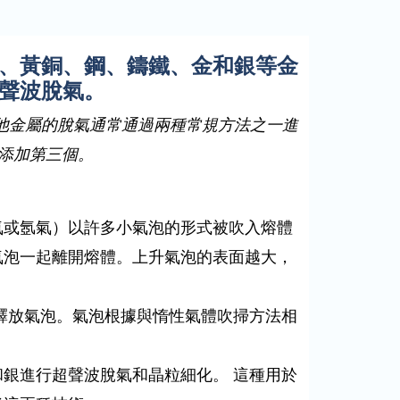
、黃銅、鋼、鑄鐵、金和銀等金
聲波脫氣。
他金屬的脫氣通常通過兩種常規方法之一進
在添加第三個。
氣或氬氣）以許多小氣泡的形式被吹入熔體
氣泡一起離開熔體。上升氣泡的表面越大，
釋放氣泡。氣泡根據與惰性氣體吹掃方法相
和銀進行超聲波脫氣和晶粒細化。
這種用於