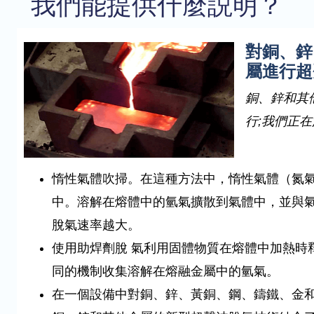
我們能提供什麼説明？
對銅、鋅
屬進行超
銅、鋅和其
行;我們正
惰性氣體吹掃
。在這種方法中，惰性氣體（氮
中。溶解在熔體中的氫氣擴散到氣體中，並與
脫氣速率越大。
使用助焊劑脫
氣利用固體物質在熔體中加熱時
同的機制收集溶解在熔融金屬中的氫氣。
在一個設備中對銅、鋅、黃銅、鋼、鑄鐵、金