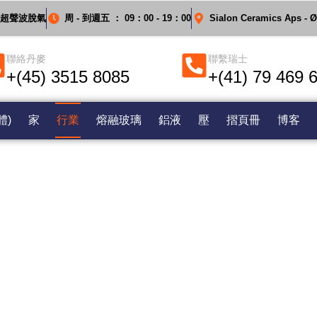
璃的超聲波脫氣
周 - 到週五 ： 09：00 - 19：00
Sialon Ceramics Aps - 
聯絡丹麥
聯繫瑞士
+(45) 3515 8085
+(41) 79 469 
體)
家
行業
熔融玻璃
鋁液
壓
摺頁冊
博客