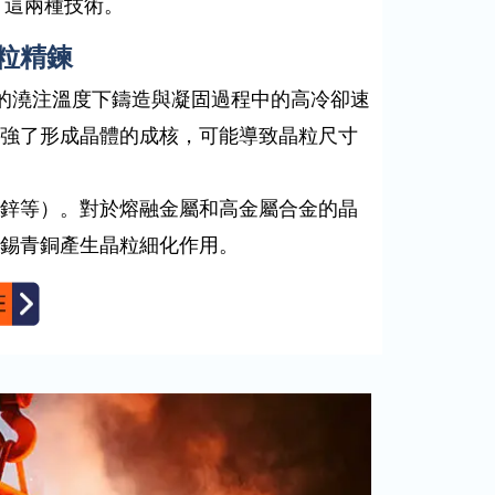
了這兩種技術。
粒精鍊
能低的澆注溫度下鑄造與凝固過程中的高冷卻速
強了形成晶體的成核，可能導致晶粒尺寸
鋅等）。對於熔融金屬和高金屬合金的晶
錫青銅產生晶粒細化作用。