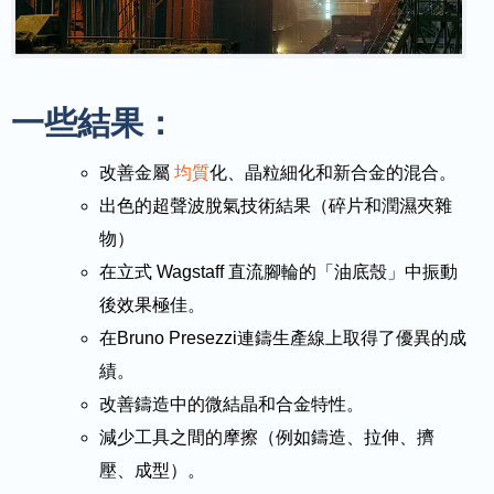
一些結果：
改善金屬
均質
化、晶粒細化和新合金的混合。
出色的超聲波脫氣技術結果（碎片和潤濕夾雜
物）
在立式 Wagstaff 直流腳輪的「油底殼」中振動
後效果極佳。
在Bruno Presezzi連鑄生產線上取得了優異的成
績。
改善鑄造中的微結晶和合金特性。
減少工具之間的摩擦（例如鑄造、拉伸、擠
壓、成型）。