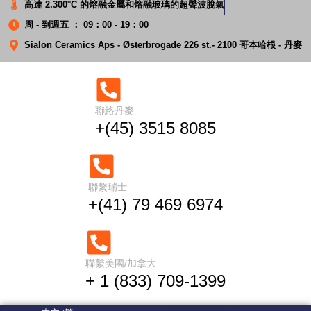
高達 2.300°C 的熔融金屬和熔融玻璃的超聲波脫氣
周 - 到週五 ： 09：00 - 19：00
Sialon Ceramics Aps - Østerbrogade 226 st.- 2100 哥本哈根 - 丹麥
聯絡丹麥
+(45) 3515 8085
超聲波脫氣鋁液
聯繫瑞士
+(41) 79 469 6974
家
超聲波脫氣鋁液
聯繫美國/加拿大
+ 1 (833) 709-1399