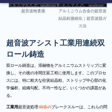
超音波検査後
アルミニウム合金の超音波
結晶粒微細化｜超音波脱ガ
ス法
超音波アシスト工業用連続双
ロール鋳造
双ロール鋳造は、溶融物をアルミニウムストリップに変
換し、その後の冷間圧延工程に使用します。このプロセ
スには、特に粗大な柱状結晶粒、ストリップ中心部の化
学偏析、組織勾配、不均一性など、いくつかの課題があ
る。
工業用
超音波処理
鋳造の
ブレークスルーは、これらの問