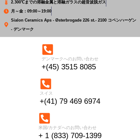
2.300℃までの溶融金属と溶融ガラスの超音波脱ガス
月～金：09:00～19:00
Sialon Ceramics Aps - Østerbrogade 226 st.- 2100 コペンハーゲン
- デンマーク
デンマークへのお問い合わせ
アルミニウム合金の超音
+(45) 3515 8085
波結晶粒微細化
スイス
+(41) 79 469 6974
ホーム
アルミニウム合金の超音波結晶粒微細化
米国/カナダへのお問い合わせ
+ 1 (833) 709-1399