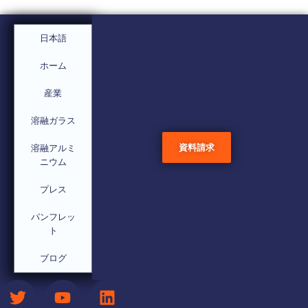
チタンボロン（TiB2）を
日本語
使用しない工業用超音波
ホーム
粒度微細化技術
産業
溶融ガラス
資料請求
溶融アルミ
ニウム
プレス
パンフレッ
ト
ブログ